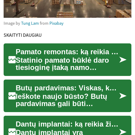
Image by
Tung Lam
from
Pixabay
SKAITYTI DAUGIAU
Pamato remontas: ką reikia žinoti apie namo pamatus
Statinio pamato būklė daro
tiesioginę įtaką namo
saugumui, komfortui ir
ilgaamžiškumui. Ankstyvas
Butų pardavimas: Viskas, ką reikia žinoti apie nekilnojamojo turto įsigijimą
problemų atpažinima...
Ieškote naujo būsto? Butų
pardavimas gali būti
sudėtingas procesas, tačiau
su tinkamomis žiniomis ir
Dantų implantai: ką reikia žinoti prieš procedūrą
pasiruošimu gali...
Dantų implantai yra