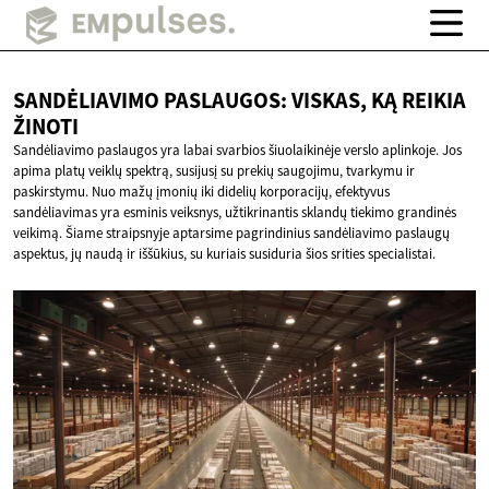
SANDĖLIAVIMO PASLAUGOS: VISKAS, KĄ
REIKIA
ŽINOTI
Sandėliavimo paslaugos yra labai svarbios šiuolaikinėje verslo aplinkoje. Jos
apima platų veiklų spektrą, susijusį su prekių saugojimu, tvarkymu ir
paskirstymu. Nuo mažų įmonių iki didelių korporacijų, efektyvus
sandėliavimas yra esminis veiksnys, užtikrinantis sklandų tiekimo grandinės
veikimą. Šiame straipsnyje aptarsime pagrindinius sandėliavimo paslaugų
aspektus, jų naudą ir iššūkius, su kuriais susiduria šios srities specialistai.