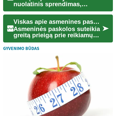
nuolatinis sprendimas,
skirtas pakeisti prarastus
dantis ir atkurti kramtymo
Viskas apie asmenines paskolas: ką žinoti prieš imant
funkciją bei estetik...
Asmeninės paskolos suteikia
greitą prieigą prie reikiamų
lėšų įvairiems tikslams – nuo
nenumatytų sąskaitų iki
GYVENIMO BŪDAS
didesn...