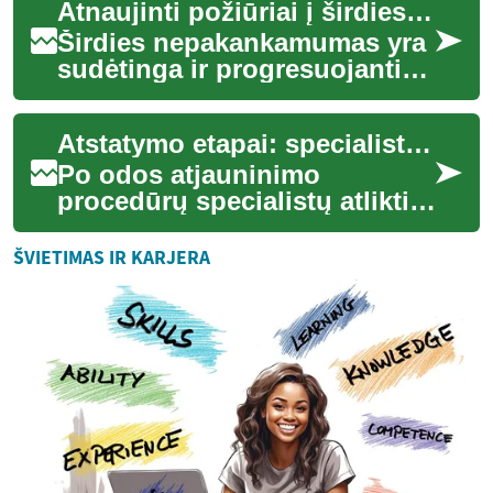
Atnaujinti požiūriai į širdies ligų valdymą
testavim...
Širdies nepakankamumas yra
sudėtinga ir progresuojanti
būklė, paveikianti milijonus
žmonių visame pasaulyje.
Atstatymo etapai: specialistų veiksmai po intervencijos
Pastarai...
Po odos atjauninimo
procedūrų specialistų atlikti
atstatymo etapai padeda
skatinti gijimą, sumažinti
ŠVIETIMAS IR KARJERA
pigmentacijos ir...