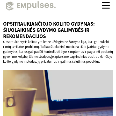
OPSITRAUKIANČIOJO KOLITO GYDYMAS:
ŠIUOLAIKINĖS GYDYMO GALIMYBĖS
IR
REKOMENDACIJOS
Opsitraukiantysis kolitas yra lėtinė uždegiminė žarnyno liga, kuri gali sukelti
rimtų sveikatos problemų. Tačiau šiuolaikinė medicina siūlo įvairias gydymo
galimybes, kurios gali padėti kontroliuoti ligos simptomus ir pagerinti pacientų
gyvenimo kokybę. Šiame straipsnyje aptarsime pagrindinius opsitraukiančiojo
kolito gydymo metodus, jų privalumus ir galimus šalutinius poveikius.