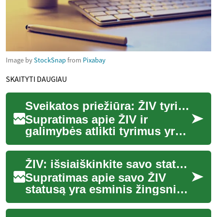
Image by
StockSnap
from
Pixabay
SKAITYTI DAUGIAU
Sveikatos priežiūra: ŽIV tyrimų galimybės
Supratimas apie ŽIV ir
galimybės atlikti tyrimus yra
esminė visuomenės sveikatos
ir asmeninės gerovės dalis.
ŽIV: išsiaiškinkite savo statusą
ŽIV tyri...
Supratimas apie savo ŽIV
statusą yra esminis žingsnis
siekiant asmeninės sveikatos
ir viešosios gerovės. ŽIV