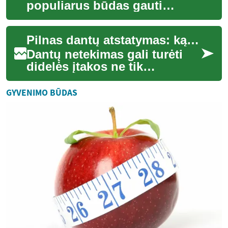
populiarus būdas gauti
papildomų lėšų įvairiems
poreikiams patenkinti.
Pilnas dantų atstatymas: ką reikia žinoti?
Nesvarbu, ar norite fin...
Dantų netekimas gali turėti
didelės įtakos ne tik
kramtymo funkcijai, bet ir
bendrai burnos ertmės
GYVENIMO BŪDAS
sveikatai, estetik...