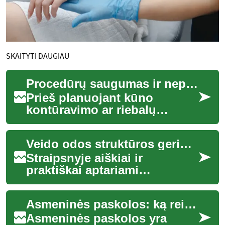
SKAITYTI DAUGIAU
Procedūrų saugumas ir nepageidaujami reiškiniai: ką žinoti prieš procedūrą
Prieš planuojant kūno
kontūravimo ar riebalų
mažinimo procedūrą, svarbu
suprasti galimus rizikos
Veido odos struktūros gerinimo metodai: ką žinoti prieš procedūrą
veiksnius, procedūrų...
Straipsnyje aiškiai ir
praktiškai aptariami
pagrindiniai veido odos
struktūros gerinimo būdai —
Asmeninės paskolos: ką reikia žinoti prieš skolinantis
nuo procedūrų princip...
Asmeninės paskolos yra