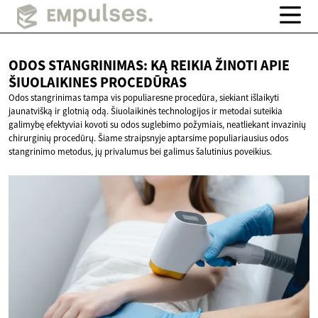
ODOS STANGRINIMAS: KĄ REIKIA ŽINOTI APIE
ŠIUOLAIKINES PROCEDŪRAS
Odos stangrinimas tampa vis populiaresne procedūra, siekiant išlaikyti
jaunatvišką ir glotnią odą. Šiuolaikinės technologijos ir metodai suteikia
galimybę efektyviai kovoti su odos suglebimo požymiais, neatliekant invazinių
chirurginių procedūrų. Šiame straipsnyje aptarsime populiariausius odos
stangrinimo metodus, jų privalumus bei galimus šalutinius poveikius.