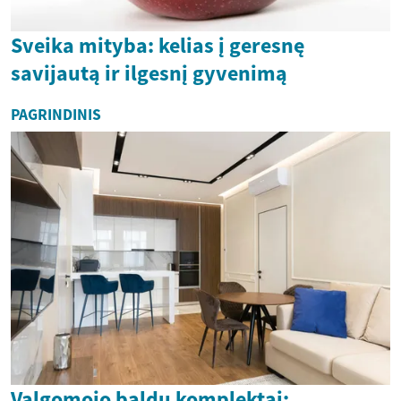
Sveika mityba: kelias į geresnę
savijautą ir ilgesnį gyvenimą
PAGRINDINIS
Valgomojo baldų komplektai: