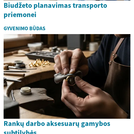
Biudžeto planavimas transporto
priemonei
GYVENIMO BŪDAS
Rankų darbo aksesuarų gamybos
subtilybės