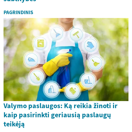
PAGRINDINIS
Valymo paslaugos: Ką reikia žinoti ir
kaip pasirinkti geriausią paslaugų
teikėją