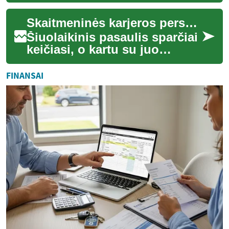
kuriame įmonės ir asmenys
vis labiau priklauso nuo
Skaitmeninės karjeros perspektyvos globaliame pasaulyje
įvairių įrenginių, nuotol...
Šiuolaikinis pasaulis sparčiai
keičiasi, o kartu su juo
transformuojasi ir darbo
rinka. Skaitmeninės
FINANSAI
technologijos ir...