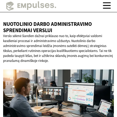
NUOTOLINIO DARBO ADMINISTRAVIMO
SPRENDIMAI VERSLUI
Verslo sėkmė šiandien dažnai priklauso nuo to, kaip efektyviai valdomi
kasdieniai procesai ir administravimo užduotys. Nuotolinio darbo
administravimo sprendimai leidžia įmonėms sutelkti dėmesį į strateginius
tikslus, perkeliant rutinines operacijas kvalifikuotiems specialistams. Tai ne tik
padeda taupyti lėšas, bet ir užtikrina sklandų įmonės augimą bei konkurencinį
pranašumą dinamiškoje rinkoje.