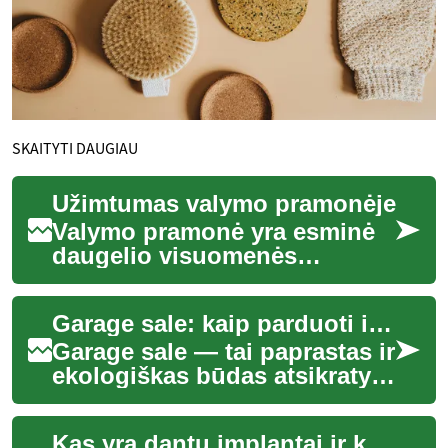
SKAITYTI DAUGIAU
Užimtumas valymo pramonėje
Valymo pramonė yra esminė
daugelio visuomenės
sektorių dalis, užtikrinanti
švarą, higieną ir saugią
Garage sale: kaip parduoti ir pirkti antrinius daiktus
aplinką. Tai plat...
Garage sale — tai paprastas ir
ekologiškas būdas atsikratyti
nereikalingų daiktų ir rasti
vertingų radinių kitam pirk...
Kas yra dantų implantai ir kaip jie veikia