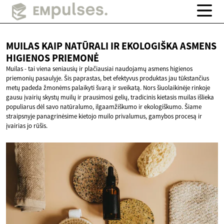
MUILAS KAIP NATŪRALI IR EKOLOGIŠKA ASMENS
HIGIENOS PRIEMONĖ
Muilas - tai viena seniausių ir plačiausiai naudojamų asmens higienos
priemonių pasaulyje. Šis paprastas, bet efektyvus produktas jau tūkstančius
metų padeda žmonėms palaikyti švarą ir sveikatą. Nors šiuolaikinėje rinkoje
gausu įvairių skystų muilų ir prausimosi gelių, tradicinis kietasis muilas išlieka
populiarus dėl savo natūralumo, ilgaamžiškumo ir ekologiškumo. Šiame
straipsnyje panagrinėsime kietojo muilo privalumus, gamybos procesą ir
įvairias jo rūšis.