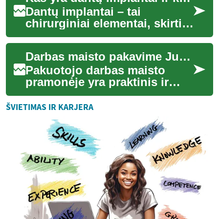
Dantų implantai – tai
chirurginiai elementai, skirti
pakeisti trūkstamus dantis ir
atkurti burnos funkciją bei
Darbas maisto pakavime Jungtinėje Karalystėje
esteti...
Pakuotojo darbas maisto
pramonėje yra praktinis ir
dažnai fizinis užsiėmimas,
kuriame svarbu tikslumas,
ŠVIETIMAS IR KARJERA
higiena ir ko...