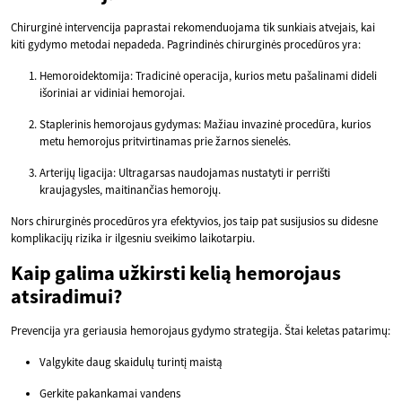
Chirurginė intervencija paprastai rekomenduojama tik sunkiais atvejais, kai
kiti gydymo metodai nepadeda. Pagrindinės chirurginės procedūros yra:
Hemoroidektomija: Tradicinė operacija, kurios metu pašalinami dideli
išoriniai ar vidiniai hemorojai.
Staplerinis hemorojaus gydymas: Mažiau invazinė procedūra, kurios
metu hemorojus pritvirtinamas prie žarnos sienelės.
Arterijų ligacija: Ultragarsas naudojamas nustatyti ir perrišti
kraujagysles, maitinančias hemorojų.
Nors chirurginės procedūros yra efektyvios, jos taip pat susijusios su didesne
komplikacijų rizika ir ilgesniu sveikimo laikotarpiu.
Kaip galima užkirsti kelią hemorojaus
atsiradimui?
Prevencija yra geriausia hemorojaus gydymo strategija. Štai keletas patarimų:
Valgykite daug skaidulų turintį maistą
Gerkite pakankamai vandens