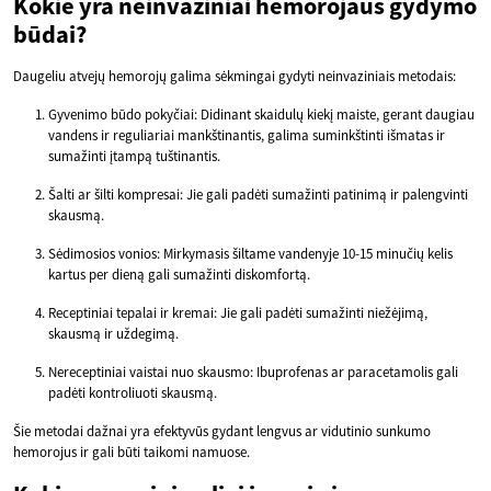
Kokie yra neinvaziniai hemorojaus gydymo
būdai?
Daugeliu atvejų hemorojų galima sėkmingai gydyti neinvaziniais metodais:
Gyvenimo būdo pokyčiai: Didinant skaidulų kiekį maiste, gerant daugiau
vandens ir reguliariai mankštinantis, galima suminkštinti išmatas ir
sumažinti įtampą tuštinantis.
Šalti ar šilti kompresai: Jie gali padėti sumažinti patinimą ir palengvinti
skausmą.
Sėdimosios vonios: Mirkymasis šiltame vandenyje 10-15 minučių kelis
kartus per dieną gali sumažinti diskomfortą.
Receptiniai tepalai ir kremai: Jie gali padėti sumažinti niežėjimą,
skausmą ir uždegimą.
Nereceptiniai vaistai nuo skausmo: Ibuprofenas ar paracetamolis gali
padėti kontroliuoti skausmą.
Šie metodai dažnai yra efektyvūs gydant lengvus ar vidutinio sunkumo
hemorojus ir gali būti taikomi namuose.