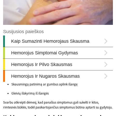
Skausmingą patinimą ar gumbus aplink išangę
Gleivių išskyrimą iš išangės
Svarbu atkreipti dėmesį, kad panašius simptomus gali sukelti ir kitos,
rimtesnės būklės, todėl pasikartojančius simptomus būtina aptarti su gydytoju.