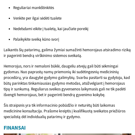
Reguliariai mankštinkitės
Venkite per ilgai sėdėti tualete
Nedelsdami eikite į tualetą, kai jaučiate poreikį
Palaikykite sveiką kūno svorį
Laikantis šių patarimų, galima žymiai sumažinti hemorojaus atsiradimo riziką
ir pagerinti bendrą virškinimo sistemos sveikatą.
Hemorojus, nors ir nemaloni būklė, daugeliu atvejų gali būti sėkmingai
gydomas. Nuo paprastų namų priemonių iki sudėtingesnių medicininių
procedūrų, yra daugybė gydymo galimybių. Svarbu pasitarti su gydytoju, kad
būtų parinktas tinkamiausias gydymo metodas, atsižvelgiant į hemorojaus
tipą ir sunkumą. Reguliarus sveikos gyvensenos laikymasis gali ne tik padėti
išvengti hemorojaus, bet ir pagerinti bendrą gyvenimo kokybę.
Šis straipsnis yra tik informacinio pobūdžio ir neturėtų būti laikomas
medicinine konsultacija. Prašome kreiptis į kvalifikuotą sveikatos priežiūros
specialistą dėl individualių patarimų ir gydymo.
FINANSAI