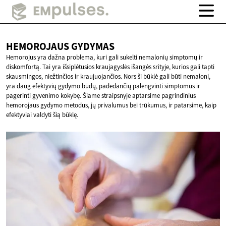
HEMOROJAUS
GYDYMAS
Hemorojus yra dažna problema, kuri gali sukelti nemalonių simptomų ir
diskomfortą. Tai yra išsiplėtusios kraujagyslės išangės srityje, kurios gali tapti
skausmingos, niežtinčios ir kraujuojančios. Nors ši būklė gali būti nemaloni,
yra daug efektyvių gydymo būdų, padedančių palengvinti simptomus ir
pagerinti gyvenimo kokybę. Šiame straipsnyje aptarsime pagrindinius
hemorojaus gydymo metodus, jų privalumus bei trūkumus, ir patarsime, kaip
efektyviai valdyti šią būklę.