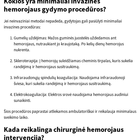
Kokios yra minimaliai invazinės
hemorojaus gydymo procedūros?
Jei neinvaziniai metodai nepadeda, gydytojas gali pasiūlyti minimaliai
invazines procedūras:
Gumelių uždėjimas: Mažos guminės juostelės uždedamos ant
hemorojaus, nutraukiant jo kraujotaką. Po kelių dienų hemorojus
nukrenta.
Skleroterapija: Į hemorojų suleidžiamas cheminis tirpalas, kuris sukelia
randėjimą ir hemorojaus susitraukimą.
Infraraudonųjų spindulių koaguliacija: Naudojama infraraudonoji
šviesa, kuri sukelia randėjimą ir hemorojaus susitraukimą.
Elektrokoaguliacija: Elektros srovė naudojama hemorojaus audiniui
sunaikinti.
Šios procedūros paprastai atliekamos ambulatoriškai ir reikalauja minimalaus
sveikimo laiko.
Kada reikalinga chirurginė hemorojaus
intervencija?