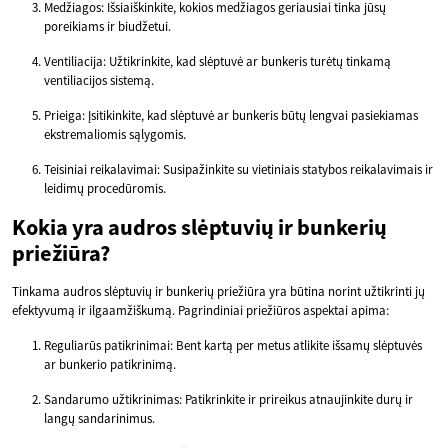
Medžiagos: Išsiaiškinkite, kokios medžiagos geriausiai tinka jūsų
poreikiams ir biudžetui.
Ventiliacija: Užtikrinkite, kad slėptuvė ar bunkeris turėtų tinkamą
ventiliacijos sistemą.
Prieiga: Įsitikinkite, kad slėptuvė ar bunkeris būtų lengvai pasiekiamas
ekstremaliomis sąlygomis.
Teisiniai reikalavimai: Susipažinkite su vietiniais statybos reikalavimais ir
leidimų procedūromis.
Kokia yra audros slėptuvių ir bunkerių
priežiūra?
Tinkama audros slėptuvių ir bunkerių priežiūra yra būtina norint užtikrinti jų
efektyvumą ir ilgaamžiškumą. Pagrindiniai priežiūros aspektai apima:
Reguliarūs patikrinimai: Bent kartą per metus atlikite išsamų slėptuvės
ar bunkerio patikrinimą.
Sandarumo užtikrinimas: Patikrinkite ir prireikus atnaujinkite durų ir
langų sandarinimus.