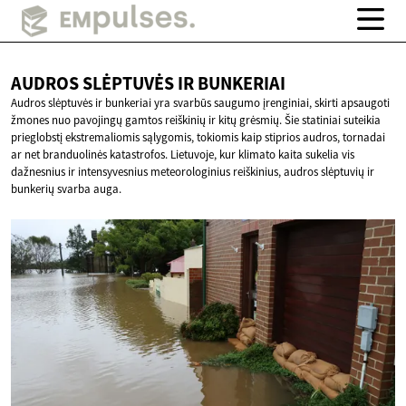
AUDROS SLĖPTUVĖS
IR BUNKERIAI
Audros slėptuvės ir bunkeriai yra svarbūs saugumo įrenginiai, skirti apsaugoti
žmones nuo pavojingų gamtos reiškinių ir kitų grėsmių. Šie statiniai suteikia
prieglobstį ekstremaliomis sąlygomis, tokiomis kaip stiprios audros, tornadai
ar net branduolinės katastrofos. Lietuvoje, kur klimato kaita sukelia vis
dažnesnius ir intensyvesnius meteorologinius reiškinius, audros slėptuvių ir
bunkerių svarba auga.