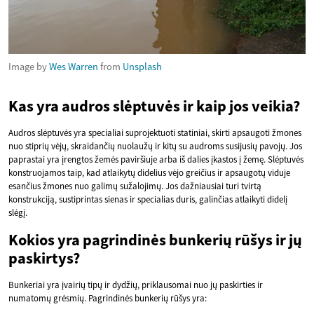
Image by
Wes Warren
from
Unsplash
Kas yra audros slėptuvės ir kaip jos veikia?
Audros slėptuvės yra specialiai suprojektuoti statiniai, skirti apsaugoti žmones
nuo stiprių vėjų, skraidančių nuolaužų ir kitų su audroms susijusių pavojų. Jos
paprastai yra įrengtos žemės paviršiuje arba iš dalies įkastos į žemę. Slėptuvės
konstruojamos taip, kad atlaikytų didelius vėjo greičius ir apsaugotų viduje
esančius žmones nuo galimų sužalojimų. Jos dažniausiai turi tvirtą
konstrukciją, sustiprintas sienas ir specialias duris, galinčias atlaikyti didelį
slėgį.
Kokios yra pagrindinės bunkerių rūšys ir jų
paskirtys?
Bunkeriai yra įvairių tipų ir dydžių, priklausomai nuo jų paskirties ir
numatomų grėsmių. Pagrindinės bunkerių rūšys yra: