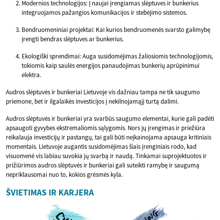
Modernios technologijos: Į naujai įrengiamas slėptuves ir bunkerius
integruojamos pažangios komunikacijos ir stebėjimo sistemos.
Bendruomeniniai projektai: Kai kurios bendruomenės svarsto galimybę
įrengti bendras slėptuves ar bunkerius.
Ekologiški sprendimai: Auga susidomėjimas žaliosiomis technologijomis,
tokiomis kaip saulės energijos panaudojimas bunkerių aprūpinimui
elektra.
Audros slėptuvės ir bunkeriai Lietuvoje vis dažniau tampa ne tik saugumo
priemone, bet ir ilgalaikės investicijos į nekilnojamąjį turtą dalimi.
Audros slėptuvės ir bunkeriai yra svarbūs saugumo elementai, kurie gali padėti
apsaugoti gyvybes ekstremaliomis sąlygomis. Nors jų įrengimas ir priežiūra
reikalauja investicijų ir pastangų, tai gali būti neįkainojama apsauga kritiniais
momentais. Lietuvoje augantis susidomėjimas šiais įrenginiais rodo, kad
visuomenė vis labiau suvokia jų svarbą ir naudą. Tinkamai suprojektuotos ir
prižiūrimos audros slėptuvės ir bunkeriai gali suteikti ramybę ir saugumą
nepriklausomai nuo to, kokios grėsmės kyla.
ŠVIETIMAS IR KARJERA