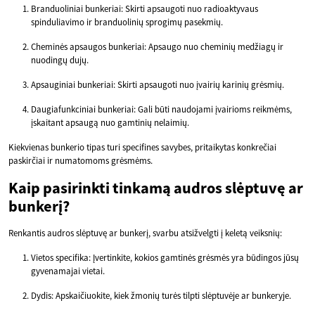
Branduoliniai bunkeriai: Skirti apsaugoti nuo radioaktyvaus
spinduliavimo ir branduolinių sprogimų pasekmių.
Cheminės apsaugos bunkeriai: Apsaugo nuo cheminių medžiagų ir
nuodingų dujų.
Apsauginiai bunkeriai: Skirti apsaugoti nuo įvairių karinių grėsmių.
Daugiafunkciniai bunkeriai: Gali būti naudojami įvairioms reikmėms,
įskaitant apsaugą nuo gamtinių nelaimių.
Kiekvienas bunkerio tipas turi specifines savybes, pritaikytas konkrečiai
paskirčiai ir numatomoms grėsmėms.
Kaip pasirinkti tinkamą audros slėptuvę ar
bunkerį?
Renkantis audros slėptuvę ar bunkerį, svarbu atsižvelgti į keletą veiksnių:
Vietos specifika: Įvertinkite, kokios gamtinės grėsmės yra būdingos jūsų
gyvenamajai vietai.
Dydis: Apskaičiuokite, kiek žmonių turės tilpti slėptuvėje ar bunkeryje.