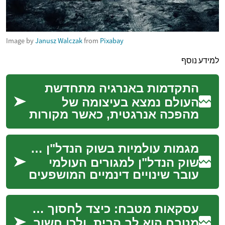
Image by
Janusz Walczak
from
Pixabay
למידע נוסף
התקדמות באנרגיה מתחדשת
העולם נמצא בעיצומה של
מהפכה אנרגטית, כאשר מקורות
אנרגיה מתחדשת הופכים
לחיוניים יותר ויותר לעתיד כדור
מגמות עולמיות בשוק הנדל"ן למגורים
הארץ. טכנולוגיות...
שוק הנדל"ן למגורים העולמי
עובר שינויים דינמיים המושפעים
ממגוון גורמים כלכליים,
חברתיים וטכנולוגיים. הבנת
עסקאות מטבח: כיצד לחסוך בקניית ציוד למטבח
מגמות אלו חי...
מטבח הוא לב הבית, ולכן חשוב