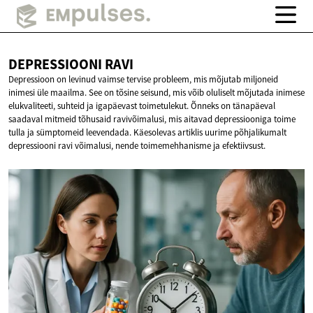
DEPRESSIOONI
RAVI
Depressioon on levinud vaimse tervise probleem, mis mõjutab miljoneid
inimesi üle maailma. See on tõsine seisund, mis võib oluliselt mõjutada inimese
elukvaliteeti, suhteid ja igapäevast toimetulekut. Õnneks on tänapäeval
saadaval mitmeid tõhusaid ravivõimalusi, mis aitavad depressiooniga toime
tulla ja sümptomeid leevendada. Käesolevas artiklis uurime põhjalikumalt
depressiooni ravi võimalusi, nende toimemehhanisme ja efektiivsust.