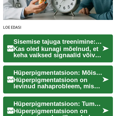
LOE EDASI
Sisemise tajuga treenimine: uus tee tervisele
Kas oled kunagi mõelnud, et
keha vaiksed signaalid võivad
olla sinu võimsaim
bootcamp? Sisemise taju
Hüperpigmentatsioon: Mõistmine ja ravi
treenimine aitab...
Hüperpigmentatsioon on
levinud nahaprobleem, mis
tekitab tumedamaid laike või
ebaühtlast nahatooni. See
Hüperpigmentatsioon: Tumeda naha ja laikude põhjused ning ravi
seisund tekib...
Hüperpigmentatsioon on