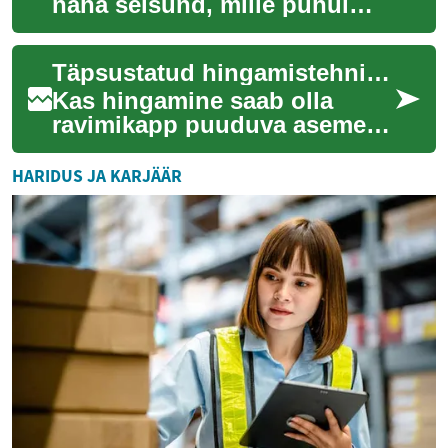
naha seisund, mille puhul
teatud piirkonnad muutuvad
ümbritsevast nahast
Täpsustatud hingamistehnika ja biofeedback
tumedamaks. See tekib...
Kas hingamine saab olla
ravimikapp puuduva asemel?
Kujuta ette hingamisseanssi,
mis kohandab rütmi reaalajas
HARIDUS JA KARJÄÄR
sinu süd...