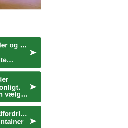
Skibscontainer som bolig og bygning: muligheder og udfordringer
te
der
onligt.
an vælger
Boliger af fragtcontainere: design, byggeri og udfordringer
ntainer