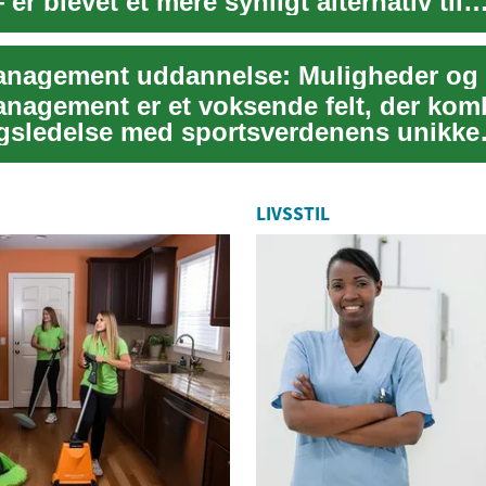
r blevet et mere synligt alternativ til
lt b...
nagement er et voksende felt, der kom
ngsledelse med sportsverdenens unikke
nger og mu...
LIVSSTIL