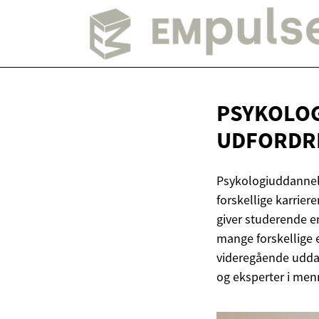
PSYKOLO
UDFORDR
Psykologiuddannels
forskellige karrie
giver studerende en
mange forskellige 
videregående uddan
og eksperter i men