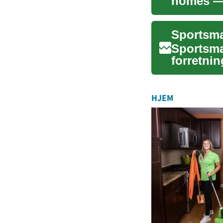
homes — e
traditione
Sportsma
forretni
udfordri
HJEM