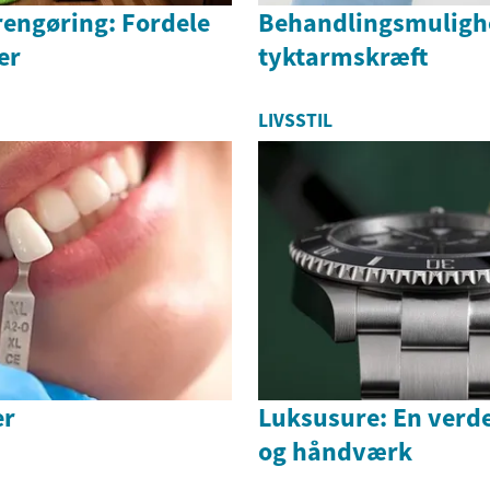
rengøring: Fordele
Behandlingsmulighe
er
tyktarmskræft
LIVSSTIL
er
Luksusure: En verde
og håndværk