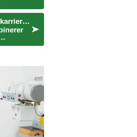
Sportsmanagement uddannelse: Muligheder og karriereveje
binerer