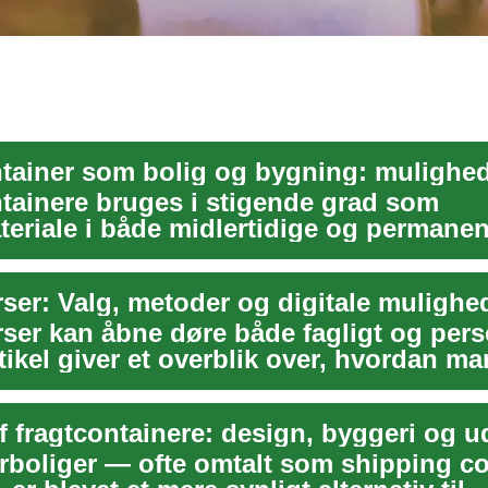
tainere bruges i stigende grad som
eriale i både midlertidige og permanen
ioner. De tilbyd...
ser: Valg, metoder og digitale mulighe
ser kan åbne døre både fagligt og pers
ikel giver et overblik over, hvordan m
rboliger — ofte omtalt som shipping co