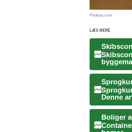
Pixabay.com
LÆS MERE
Skibscon
byggemat
konstrukt
Sprogkur
Sprogkur
Denne art
og gen...
Containe