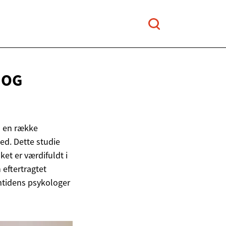
R
OG
l en række
ed. Dette studie
ket er værdifuldt i
eftertragtet
mtidens psykologer