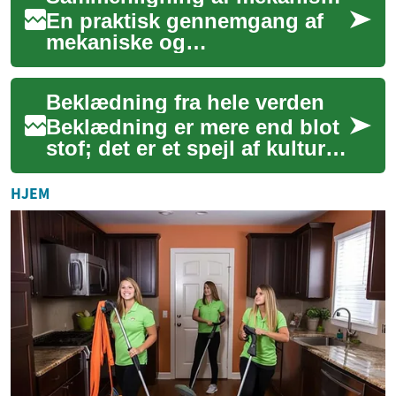
En praktisk gennemgang af
mekaniske og
kvartsbevægelser i
armbåndsure, designet til at
Beklædning fra hele verden
belyse forskelle i præcision,
...
Beklædning er mere end blot
stof; det er et spejl af kultur,
historie og personlig
identitet, der strækker sig
HJEM
over k...