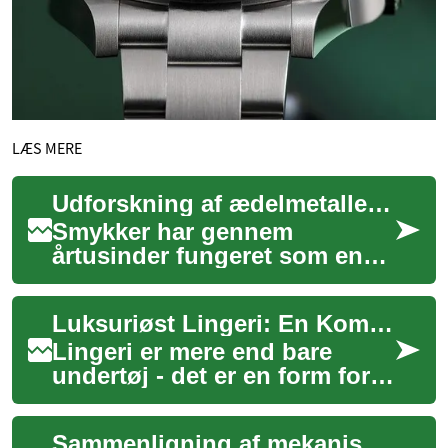
LÆS MERE
Udforskning af ædelmetaller og ædelstene
Smykker har gennem
årtusinder fungeret som en
dybt personlig form for
udtryk og udsmykning. Fra
Luksuriøst Lingeri: En Komplet Guide til Elegant Undertøj
de tidligste civilisa...
Lingeri er mere end bare
undertøj - det er en form for
selvudtryk og personlig
luksus, der kan få enhver
Sammenligning af mekaniske og kvartsbevægelser: fordele og begrænsninger
kvinde til a...